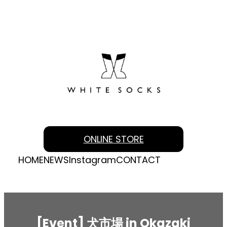
内
容
を
ス
キ
ッ
プ
ONLINE STORE
HOME
NEWS
Instagram
CONTACT
[Event] 犬市場 in Okazaki